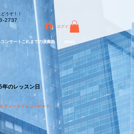
にどうぞ！！
8-2737
ログイン
ムコンサートこれまでの演奏曲
More
6
年のレッスン日
5:00 ティータイムコンサート