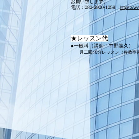
お願い致します。
電話：080-3900-1058
https://
★レッスン代
●一般科（講師：中野義久）
月二回45分レッスン（各教室共通