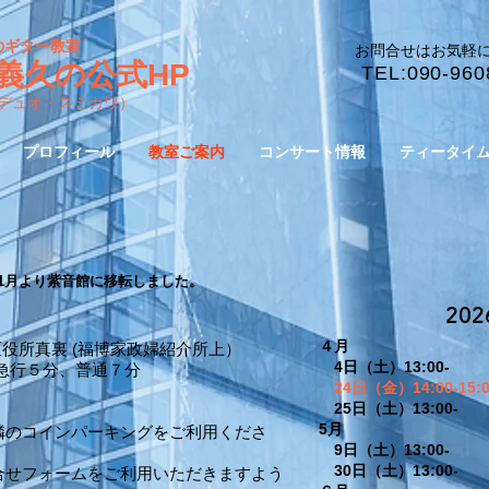
のギター教室
​お問合せはお気軽
義久の公式HP
​TEL:090-960
デュオ・スミカワ）
プロフィール
教室ご案内
コンサート情報
ティータイ
11月より紫音館に移転しました。
202
４月
 南区役所真裏 (福博家政婦紹介所上）
4日（土）13:00-
急行５分、普通７分
24日（金）14:00-1
25日（土）13:00-
5月
隣のコインパーキングをご利用くださ
9日（土）13:00-
30日（土）13:00-
合せフォームをご利用いただきますよう