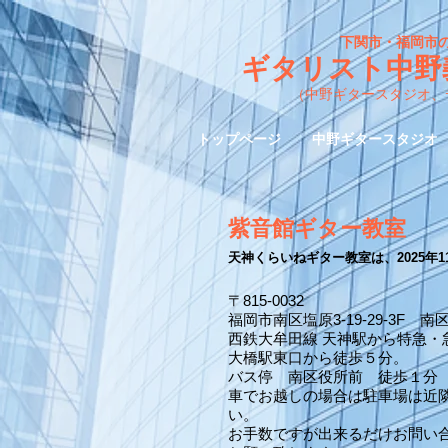
下関市・福岡市
ギタリスト中野
（中野ギタースタジオ、
トップページ
中野ギタースタジオ
​紫音館ギター教室
天神くらいねギター教室は、2025年
〒815-0032
福岡市南区塩原3-19-29-3F
西鉄大牟田線 天神駅から特急・
大橋駅東口から徒歩５分。
バス停 南区役所前 徒歩１分
車でお越しの場合は駐車場は近
い。
お手数ですが出来るだけお問い