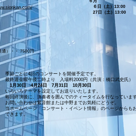
６月
６日（土）13:00
www.sionkan.com/
27日（土）13:00
）・・ 7500円
季節ごとに4回のコンサートを開催予定です。
最終週金曜午後二時より 入場料2000円（
共演：橋口武史氏）
1月30日
4月24日
7月31日
10月30日
いろいろテーマを設定してお送りいたします。
毎回終演後に、演奏者を囲んでのティータイムを行なっていま
お問い合わせは紫音館または中野までお気軽にどうぞ。
​当ホームページ
「コンサート・イベント情報」のページからも
できます。