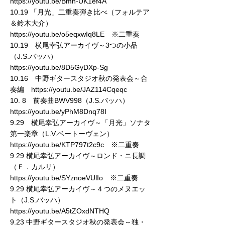
https://youtu.be/Bmn-UK1ef4A
10.19 「月光」二重奏弾き比べ（フォルテア
＆鈴木大介）
https://youtu.be/o5eqxwIq8LE ※二重奏
10.19 横尾幸弘アーカイヴ～3つの小品
（J.S.バッハ）
https://youtu.be/8D5GyDXp-Sg
10.16 中野ギタースタジオ秋の発表会～合
奏編 https://youtu.be/JAZ114Cqeqc
10. 8 前奏曲BWV998（J.S.バッハ）
https://youtu.be/yPhM8Dnq78I
9.29 横尾幸弘アーカイヴ～「月光」ソナタ
第一楽章（L.V.ベートーヴェン）
https://youtu.be/KTP797t2c9c ※二重奏
9.29 横尾幸弘アーカイヴ～ロンド・ニ長調
（Ｆ．カルリ）
https://youtu.be/SYznoeVUlIo ※二重奏
9.29 横尾幸弘アーカイヴ～４つのメヌエッ
ト（J.S.バッハ）
https://youtu.be/A5tZOxdNTHQ
9.23 中野ギタースタジオ秋の発表会～独・