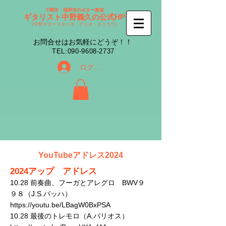
下関市・福岡市のギター教室
ギタリスト中野義久の公式HP
（中野ギタースタジオ、デュオ・スミカワ）
​お問合せはお気軽にどうぞ！！
​TEL:
090-9608-2737
ログイン
YouTubeアドレス2024
2024アップ アドレス
10.28 前奏曲、フーガとアレグロ BWV９
９８（J.S.バッハ）
https://youtu.be/LBagW0BxPSA
10.28 最後のトレモロ（A.バリオス）