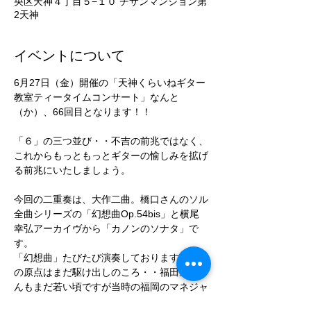
央区天神４丁目５−１０ チサンマンション第
2天神
イベントについて
6月27日（金）開催の「天神くらいねギター
教室ティータイムコンサート」なんと
（か）、66回目となります！！
「６」の三つ並び・・不吉の前兆ではなく、
これからもっともっとギターの愉しみを拡げ
る前兆にいたしましょう。
今回の二重奏は、大作二曲。橋口さんのソル
全曲シリーズの「幻想曲Op.54bis」と横尾
幸弘アーカイヴから「カノンのソナタ」で
す。
「幻想曲」たびたび演奏しておりますが、そ
の原点はまだ駆け出しのころ・・福田進一さ
んもまだ若い頃ですが当時の福岡のマネジャ
ーのお世話でその方の母校、「大濠高校」で