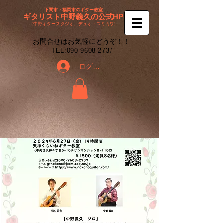
下関市・福岡市のギター教室
ギタリスト中野義久の公式HP
（中野ギタースタジオ、デュオ・スミカワ）
​お問合せはお気軽にどうぞ！！
​TEL:
090-9608-2737
ログイン