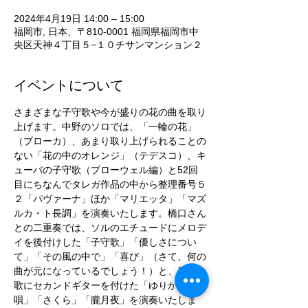
2024年4月19日 14:00 – 15:00
福岡市, 日本、〒810-0001 福岡県福岡市中
央区天神４丁目５−１０チサンマンション２
イベントについて
さまざまな子守歌や今が盛りの花の曲を取り
上げます。中野のソロでは、「一輪の花」
（ブローカ）、あまり取り上げられることの
ない「花の中のオレンジ」（テデスコ）、キ
ューバの子守歌（ブローウェル編）と52回
目にちなんでタレガ作品の中から整理番号５
２「パヴァーナ」ほか「マリエッタ」「マズ
ルカ・ト長調」を演奏いたします。橋口さん
との二重奏では、ソルのエチュードにメロデ
イを後付けした「子守歌」「優しさについ
て」「その風の中で」「喜び」（さて、何の
曲が元になっているでしょう！）と、日本の
歌にセカンドギターを付けた「ゆりかごの
唄」「さくら」「朧月夜」を演奏いたしま