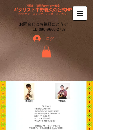
下関市・福岡市のギター教室
ギタリスト中野義久の公式HP
（中野ギタースタジオ、デュオ・スミカワ）
​お問合せはお気軽にどうぞ！！
​TEL:
090-9608-2737
ログイン