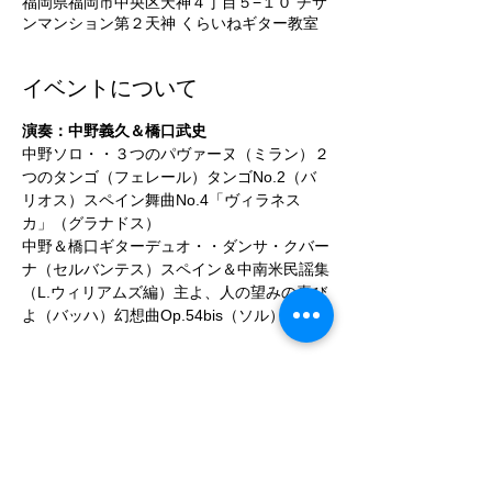
福岡県福岡市中央区天神４丁目５−１０ チサ
ンマンション第２天神 くらいねギター教室
イベントについて
演奏：中野義久＆橋口武史
中野ソロ・・３つのパヴァーヌ（ミラン）２
つのタンゴ（フェレール）タンゴNo.2（バ
リオス）スペイン舞曲No.4「ヴィラネス
カ」（グラナドス）
中野＆橋口ギターデュオ・・ダンサ・クバー
ナ（セルバンテス）スペイン＆中南米民謡集
（L.ウィリアムズ編）主よ、人の望みの喜び
よ（バッハ）幻想曲Op.54bis（ソル）
チケット詳細
販売終了
チケットの種類