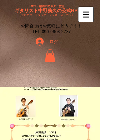
下関市・福岡市のギター教室
ギタリスト中野義久の公式HP
（中野ギタースタジオ、デュオ・スミカワ）
​お問合せはお気軽にどうぞ！！
​TEL:
090-9608-2737
ログイン