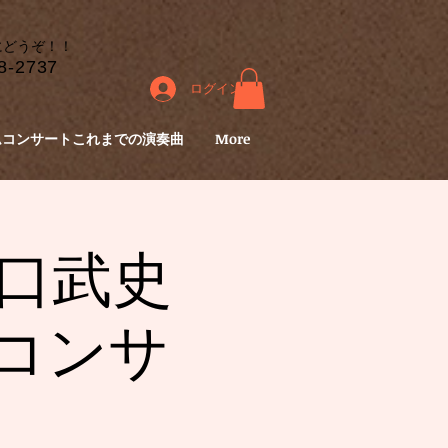
にどうぞ！！
8-2737
ログイン
ムコンサートこれまでの演奏曲
More
「橋口武史
コンサ