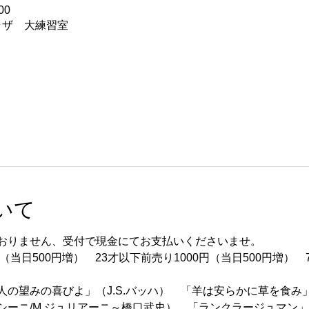
00
ラザ 大練習室
いて
おりません、受付で現金にてお支払いくださいませ。
（当日500円増）　23才以下前売り1000円（当日500円増）　
の望みの喜びよ」（J.S.バッハ）　「羊は安らかに草を食み」
シーニ/M.ジュリアーニ～橋口武史）　「ランクラージュマン」Op