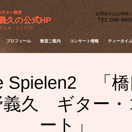
のギター教室
​お問合せはお気軽
義久の公式HP
​TEL:090-960
デュオ・スミカワ）
プロフィール
教室ご案内
コンサート情報
ティータイ
rre Spielen2 
野義久 ギター・
ート」