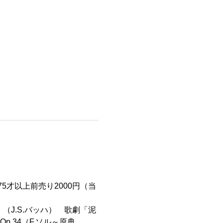
75才以上前売り2000円（当
（J.S.バッハ）　歌劇「泥
.34（F.ソル～原典