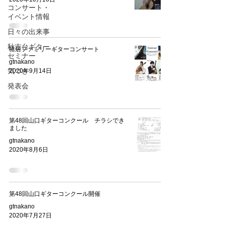
コンサート・
イベント情報
日々の出来事
秋吉台ギター
猪居ファミリーギターコンサート
セミナー
gtnakano
気づき
2020年9月14日
発表会
第48回山口ギターコンクール チラシでき
ました
gtnakano
2020年8月6日
第48回山口ギターコンクール開催
gtnakano
2020年7月27日