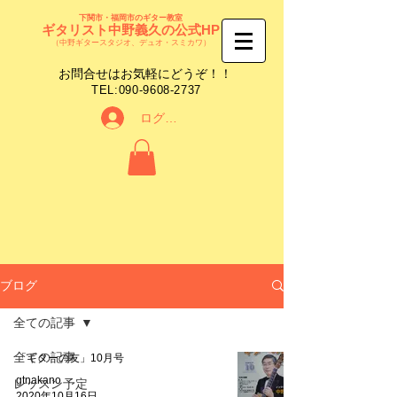
下関市・福岡市のギター教室
ギタリスト中野義久の公式HP
（中野ギタースタジオ、デュオ・スミカワ）
​お問合せはお気軽にどうぞ！！
​TEL:
090-9608-2737
ログイン
ブログ
全ての記事
全ての記事
「ギターの友」10月号
gtnakano
レッスン予定
2020年10月16日