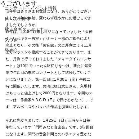
うございます。
コンサート・イベント情報
旧年中はさまざまお世話になり、ありがとうござい
ました。年末年始、変わらず穏やかにお過ごしでき
日々の出来事
ましたでしょうか。
秋吉台ギターセミナー
昨年は、2018年以来お世話になっていました「天神
くらいねギター教室」がオーナー様のご都合により
気づき
廃止となり、その後「紫音館」のご厚意により11月
発表会
よりレッスンを継続することができております。ま
た、月例で行っておりました「ティータイムコンサ
ート」は70回でいったん区切りをつけ、新たに紫音
館で年四回の季節コンサートとして継続していくこ
とになりました。第一回目は1月30日（金）午後二
時に開催いたします。共演は橋口武史さん、入場料
はちょっと値上げして2000円となります。今回のテ
ーマは「作曲家A-B-C-D（Eまで行けるかな？）」で
す。アルベニスやバッハの作品を演奏いたします。
それに先立ちまして、1月25日（日）三時からは毎
年行っています「門司みなと音楽会」です。第7回目
になります。関門の音楽仲間とのバラエティ豊かな