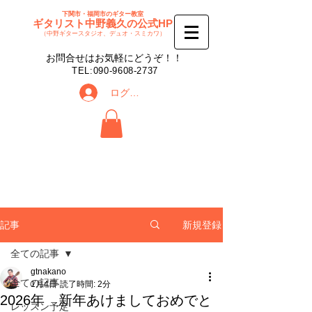
下関市・福岡市のギター教室
ギタリスト中野義久の公式HP
（中野ギタースタジオ、デュオ・スミカワ）
​お問合せはお気軽にどうぞ！！
​TEL:
090-9608-2737
ログイン
新規登録
記事
全ての記事
gtnakano
全ての記事
1月4日
読了時間: 2分
2026年 新年あけましておめでと
レッスン予定