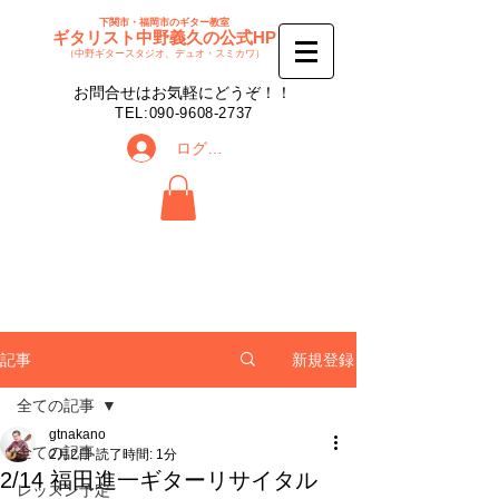
下関市・福岡市のギター教室
ギタリスト中野義久の公式HP
（中野ギタースタジオ、デュオ・スミカワ）
​お問合せはお気軽にどうぞ！！
​TEL:
090-9608-2737
ログイン
新規登録
記事
全ての記事
gtnakano
全ての記事
2月2日
読了時間: 1分
2/14 福田進一ギターリサイタル
レッスン予定