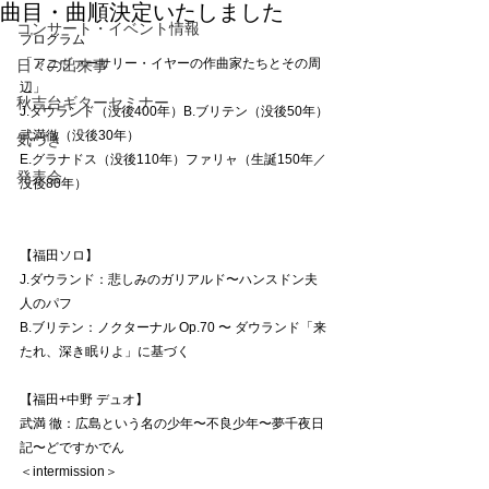
曲目・曲順決定いたしました
コンサート・イベント情報
プログラム
「アニヴァーサリー・イヤーの作曲家たちとその周
日々の出来事
辺」
秋吉台ギターセミナー
J.ダウランド（没後400年）B.ブリテン（没後50年）
武満徹（没後30年）
気づき
E.グラナドス（没後110年）ファリャ（生誕150年／
発表会
没後80年）
【福田ソロ】
J.ダウランド：悲しみのガリアルド〜ハンスドン夫
人のパフ
B.ブリテン：ノクターナル Op.70 〜 ダウランド「来
たれ、深き眠りよ」に基づく
【福田+中野 デュオ】
武満 徹：広島という名の少年〜不良少年〜夢千夜日
記〜どですかでん
＜intermission＞