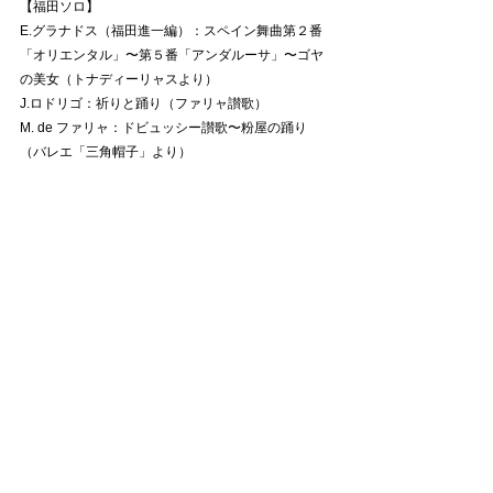
【福田ソロ】
E.グラナドス（福田進一編）：スペイン舞曲第２番
「オリエンタル」〜第５番「アンダルーサ」〜ゴヤ
の美女（トナディーリャスより）
J.ロドリゴ：祈りと踊り（ファリャ讃歌）
M. de ファリャ：ドビュッシー讃歌〜粉屋の踊り
（バレエ「三角帽子」より）