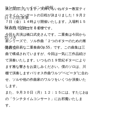
コンサート・イベント情報
第三回目になります、天神くらいねギター教室ティ
ータイムコンサートの日程が決まりました！９月２
日々の出来事
７日（金）１４時より開催いたします。入場料１５
秋吉台ギターセミナー
００円、定員は１０名様です。
今回も共演は橋口武史さんです。二重奏は今回から
気づき
新シリーズで、ソル作曲「２つのギターのための漸
発表会
進的で容易な二重奏曲Op.55」です。この曲集は三
曲で構成されていますが、今回は一気に三作品続け
て演奏いたします。いつもの１９世紀ギターにより
ます雅な響きをお楽しみください。僕のソロは、川
棚で演奏しますバリオス作曲ワルツ“ペピータ”に合わ
せ、ソルや他の作曲家のワルツをいくつか演奏いた
します。
また、９月３０日（月）１２：１５には、すたじおg
の「ランチタイムコンサート」にお邪魔いたしま
す。