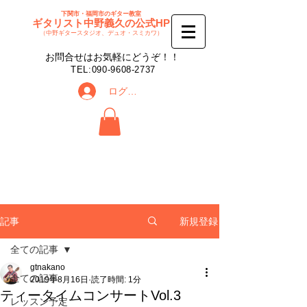
下関市・福岡市のギター教室
ギタリスト中野義久の公式HP
（中野ギタースタジオ、デュオ・スミカワ）
​お問合せはお気軽にどうぞ！！
​TEL:
090-9608-2737
ログイン
新規登録
記事
全ての記事
gtnakano
全ての記事
2019年8月16日
読了時間: 1分
ティータイムコンサートVol.3
レッスン予定